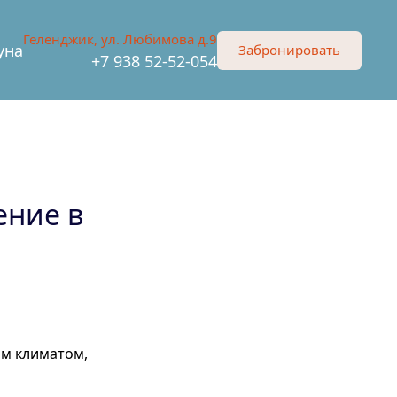
Геленджик, ул. Любимова д.9
уна
Забронировать
+7 938 52-52-054
ение в
им климатом,