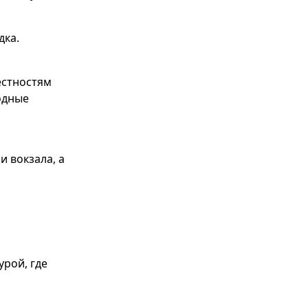
дка.
естностям
одные
и вокзала, а
рой, где