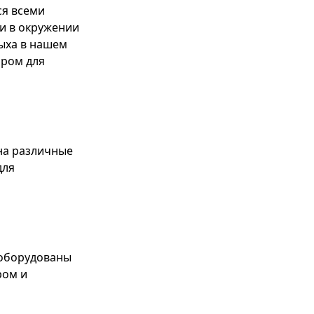
ся всеми
 и в окружении
ыха в нашем
ором для
на различные
для
 оборудованы
ром и