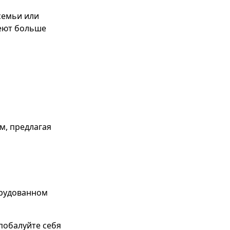
семьи или
еют больше
м, предлагая
орудованном
 побалуйте себя