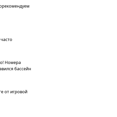
 порекомендуем
 часто
то! Номера
авился бассейн
ге от игровой