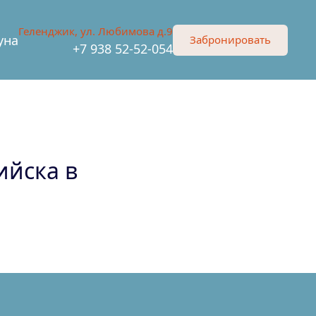
Геленджик, ул. Любимова д.9
уна
Забронировать
+7 938 52-52-054
ийска в