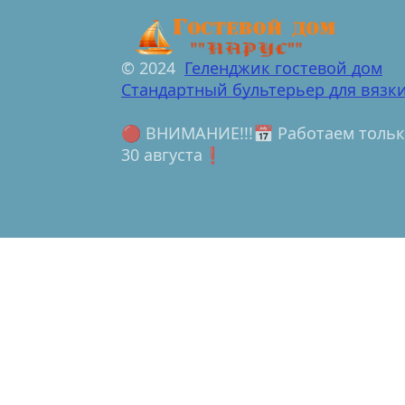
© 2024  
Геленджик гостевой дом
Стандартный бультерьер для вязк
🔴 ВНИМАНИЕ!!!📅 Работаем только
30 августа❗️