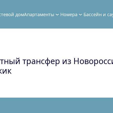
стевой дом
Апартаменты
Номера
Бассейн и са
тный трансфер из Новоросс
жик